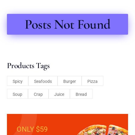
Posts Not Found
Products Tags
Spicy
Seafoods
Burger
Pizza
Soup
Crap
Juice
Bread
ONLY $59