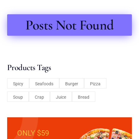
Posts Not Found
Products Tags
Spicy
Seafoods
Burger
Pizza
Soup
Crap
Juice
Bread
ONLY $59