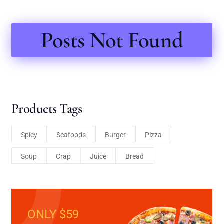
Posts Not Found
Products Tags
Spicy
Seafoods
Burger
Pizza
Soup
Crap
Juice
Bread
ONLY $59