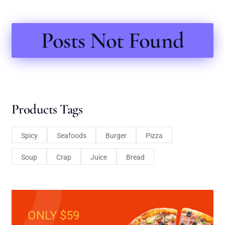
Posts Not Found
Products Tags
Spicy
Seafoods
Burger
Pizza
Soup
Crap
Juice
Bread
ONLY $59