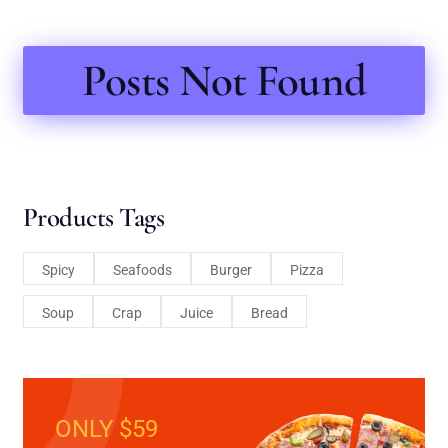
Posts Not Found
Products Tags
Spicy
Seafoods
Burger
Pizza
Soup
Crap
Juice
Bread
ONLY $59