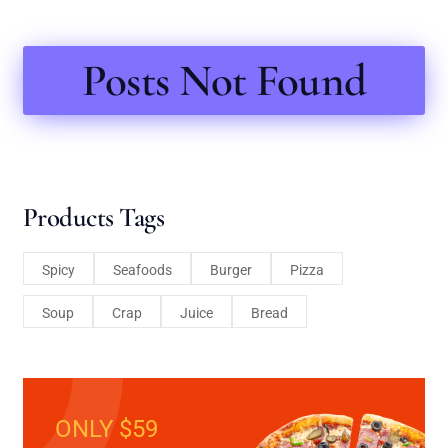
Posts Not Found
Products Tags
Spicy
Seafoods
Burger
Pizza
Soup
Crap
Juice
Bread
ONLY $59