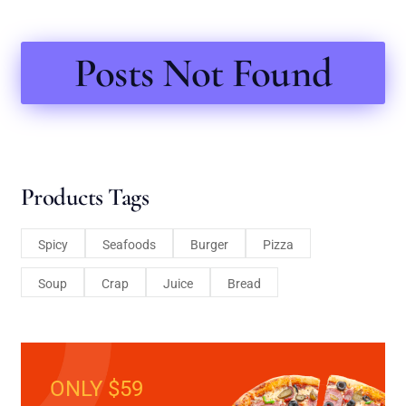
Posts Not Found
Products Tags
Spicy
Seafoods
Burger
Pizza
Soup
Crap
Juice
Bread
ONLY $59