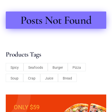
Posts Not Found
Products Tags
Spicy
Seafoods
Burger
Pizza
Soup
Crap
Juice
Bread
ONLY $59