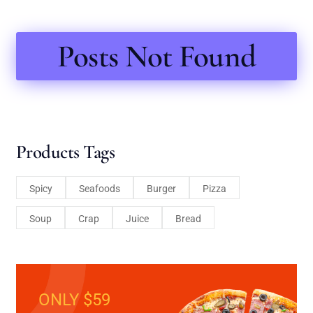
Posts Not Found
Products Tags
Spicy
Seafoods
Burger
Pizza
Soup
Crap
Juice
Bread
ONLY $59