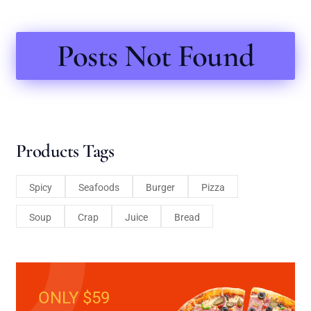
Posts Not Found
Products Tags
Spicy
Seafoods
Burger
Pizza
Soup
Crap
Juice
Bread
ONLY $59