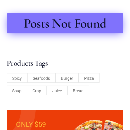
Posts Not Found
Products Tags
Spicy
Seafoods
Burger
Pizza
Soup
Crap
Juice
Bread
ONLY $59