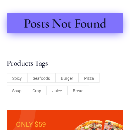
Posts Not Found
Products Tags
Spicy
Seafoods
Burger
Pizza
Soup
Crap
Juice
Bread
ONLY $59