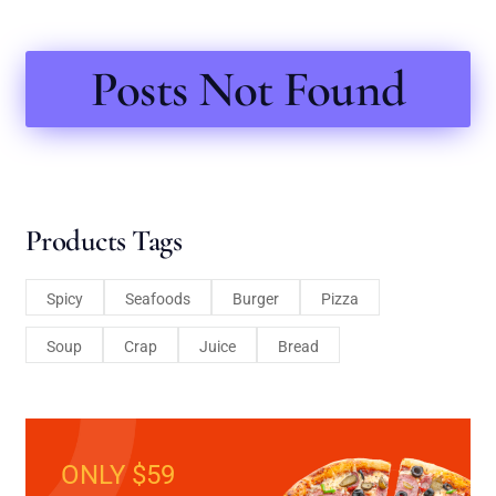
Posts Not Found
Products Tags
Spicy
Seafoods
Burger
Pizza
Soup
Crap
Juice
Bread
ONLY $59