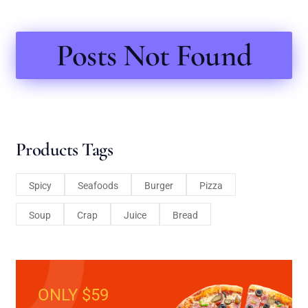
Posts Not Found
Products Tags
Spicy
Seafoods
Burger
Pizza
Soup
Crap
Juice
Bread
ONLY $59