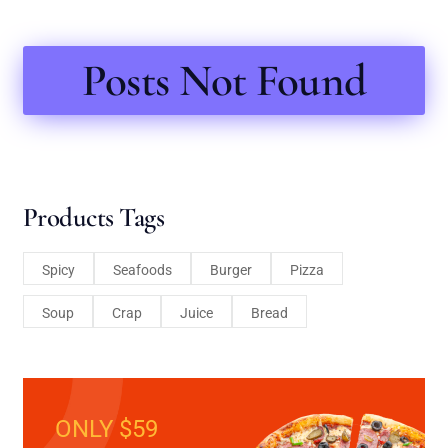
Posts Not Found
Products Tags
Spicy
Seafoods
Burger
Pizza
Soup
Crap
Juice
Bread
ONLY $59