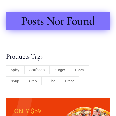
Posts Not Found
Products Tags
Spicy
Seafoods
Burger
Pizza
Soup
Crap
Juice
Bread
ONLY $59