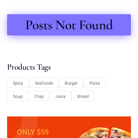
Posts Not Found
Products Tags
Spicy
Seafoods
Burger
Pizza
Soup
Crap
Juice
Bread
ONLY $59