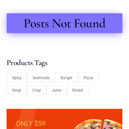
Posts Not Found
Products Tags
Spicy
Seafoods
Burger
Pizza
Soup
Crap
Juice
Bread
ONLY $59