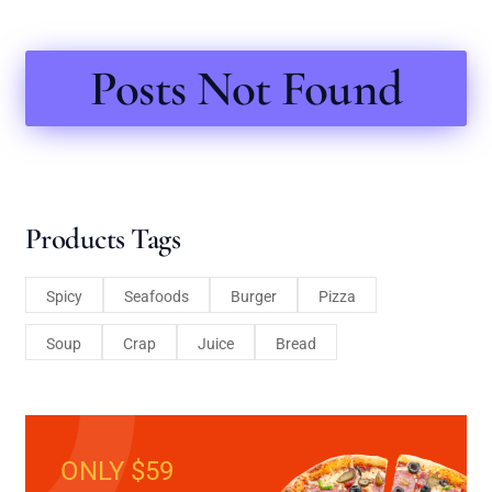
Posts Not Found
Products Tags
Spicy
Seafoods
Burger
Pizza
Soup
Crap
Juice
Bread
ONLY $59