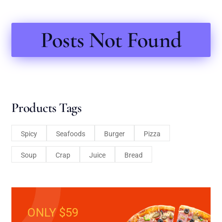
Posts Not Found
Products Tags
Spicy
Seafoods
Burger
Pizza
Soup
Crap
Juice
Bread
ONLY $59