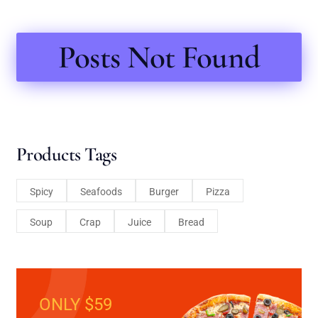
Posts Not Found
Products Tags
Spicy
Seafoods
Burger
Pizza
Soup
Crap
Juice
Bread
ONLY $59