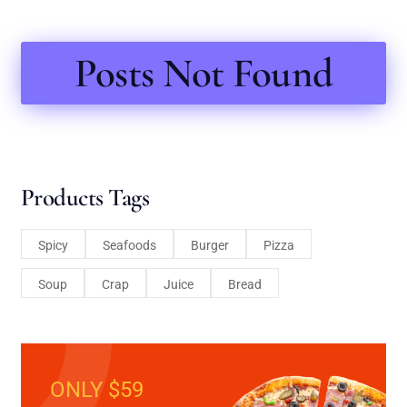
Posts Not Found
Products Tags
Spicy
Seafoods
Burger
Pizza
Soup
Crap
Juice
Bread
ONLY $59