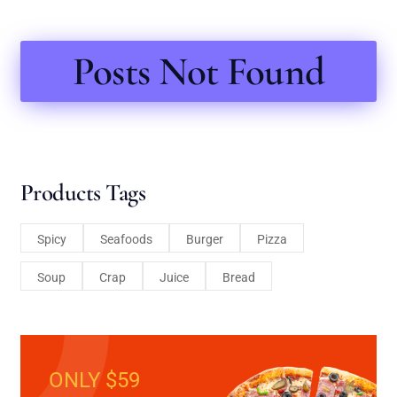
Posts Not Found
Products Tags
Spicy
Seafoods
Burger
Pizza
Soup
Crap
Juice
Bread
ONLY $59