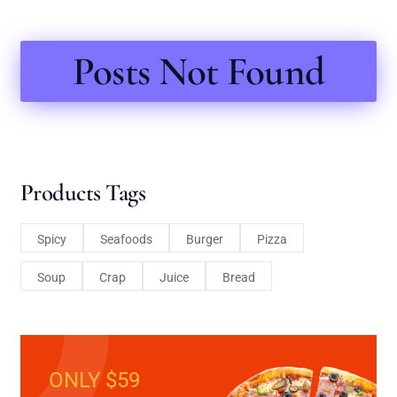
Posts Not Found
Products Tags
Spicy
Seafoods
Burger
Pizza
Soup
Crap
Juice
Bread
ONLY $59