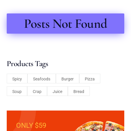
Posts Not Found
Products Tags
Spicy
Seafoods
Burger
Pizza
Soup
Crap
Juice
Bread
ONLY $59