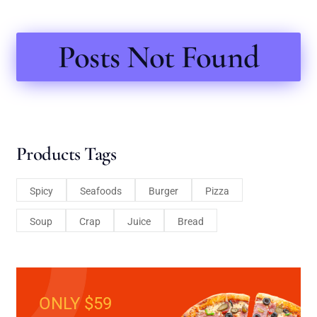
Posts Not Found
Products Tags
Spicy
Seafoods
Burger
Pizza
Soup
Crap
Juice
Bread
ONLY $59