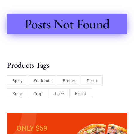
Posts Not Found
Products Tags
Spicy
Seafoods
Burger
Pizza
Soup
Crap
Juice
Bread
ONLY $59