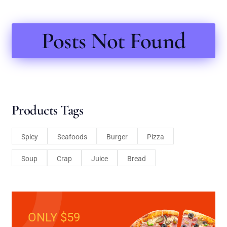
Posts Not Found
Products Tags
Spicy
Seafoods
Burger
Pizza
Soup
Crap
Juice
Bread
ONLY $59