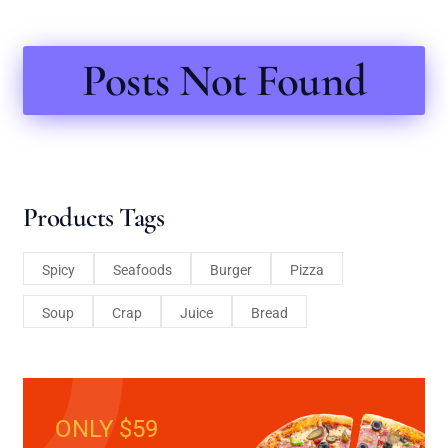
Posts Not Found
Products Tags
Spicy
Seafoods
Burger
Pizza
Soup
Crap
Juice
Bread
ONLY $59