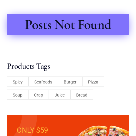
Posts Not Found
Products Tags
Spicy
Seafoods
Burger
Pizza
Soup
Crap
Juice
Bread
ONLY $59