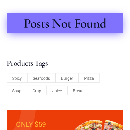
Posts Not Found
Products Tags
Spicy
Seafoods
Burger
Pizza
Soup
Crap
Juice
Bread
ONLY $59