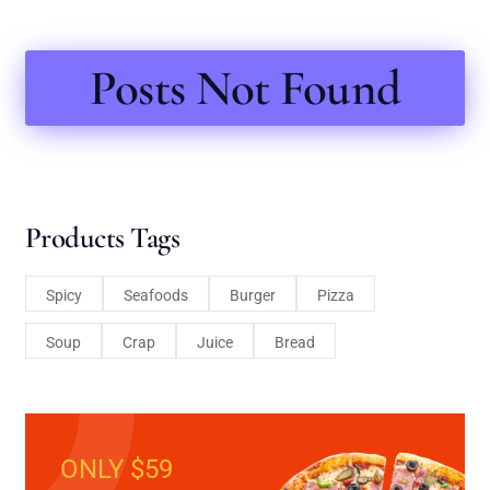
Posts Not Found
Products Tags
Spicy
Seafoods
Burger
Pizza
Soup
Crap
Juice
Bread
ONLY $59