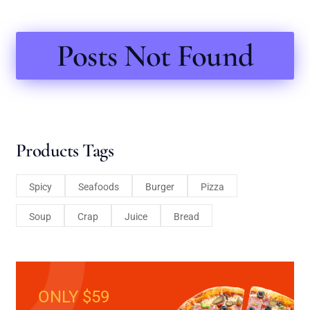
Posts Not Found
Products Tags
Spicy
Seafoods
Burger
Pizza
Soup
Crap
Juice
Bread
ONLY $59