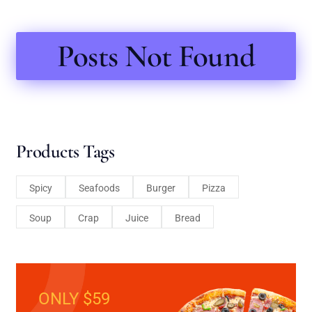
Posts Not Found
Products Tags
Spicy
Seafoods
Burger
Pizza
Soup
Crap
Juice
Bread
ONLY $59