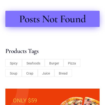
Posts Not Found
Products Tags
Spicy
Seafoods
Burger
Pizza
Soup
Crap
Juice
Bread
ONLY $59