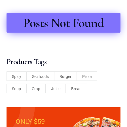
Posts Not Found
Products Tags
Spicy
Seafoods
Burger
Pizza
Soup
Crap
Juice
Bread
ONLY $59