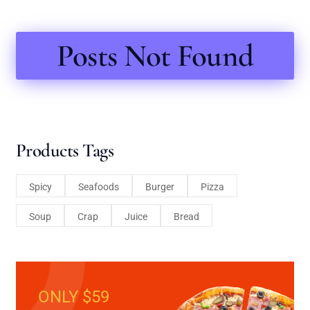
Posts Not Found
Products Tags
Spicy
Seafoods
Burger
Pizza
Soup
Crap
Juice
Bread
ONLY $59