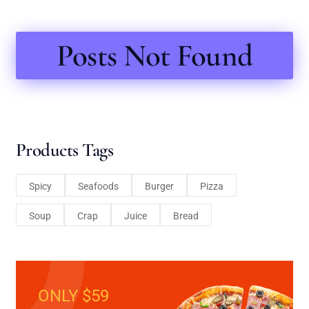
Posts Not Found
Products Tags
Spicy
Seafoods
Burger
Pizza
Soup
Crap
Juice
Bread
ONLY $59