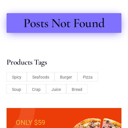
Posts Not Found
Products Tags
Spicy
Seafoods
Burger
Pizza
Soup
Crap
Juice
Bread
ONLY $59