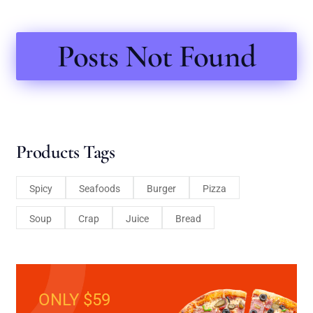
Posts Not Found
Products Tags
Spicy
Seafoods
Burger
Pizza
Soup
Crap
Juice
Bread
ONLY $59