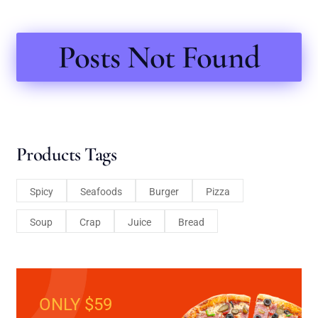
Posts Not Found
Products Tags
Spicy
Seafoods
Burger
Pizza
Soup
Crap
Juice
Bread
ONLY $59