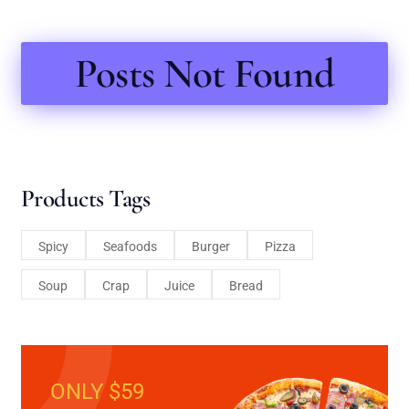
Posts Not Found
Products Tags
Spicy
Seafoods
Burger
Pizza
Soup
Crap
Juice
Bread
ONLY $59