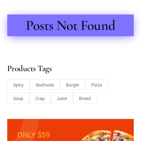
Posts Not Found
Products Tags
Spicy
Seafoods
Burger
Pizza
Soup
Crap
Juice
Bread
ONLY $59