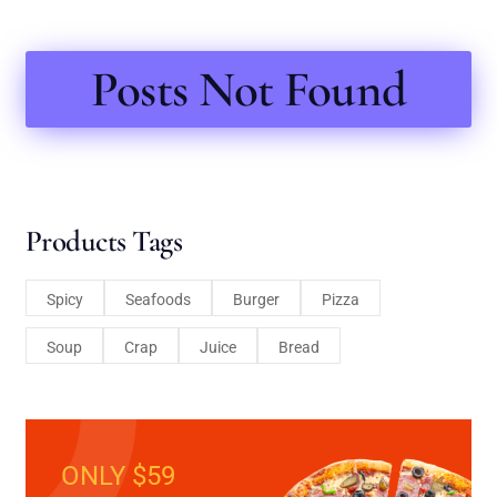
Posts Not Found
Products Tags
Spicy
Seafoods
Burger
Pizza
Soup
Crap
Juice
Bread
ONLY $59