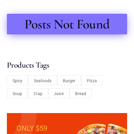
Posts Not Found
Products Tags
Spicy
Seafoods
Burger
Pizza
Soup
Crap
Juice
Bread
ONLY $59