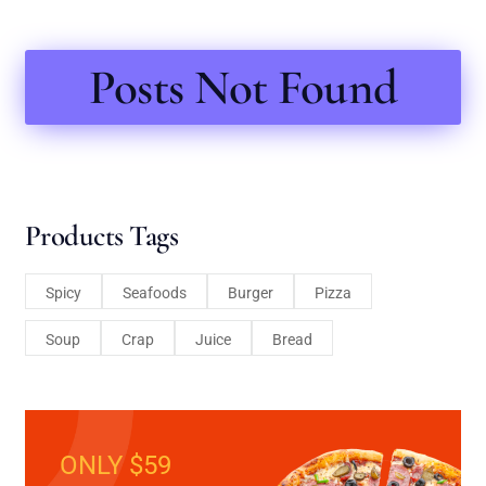
Posts Not Found
Products Tags
Spicy
Seafoods
Burger
Pizza
Soup
Crap
Juice
Bread
ONLY $59