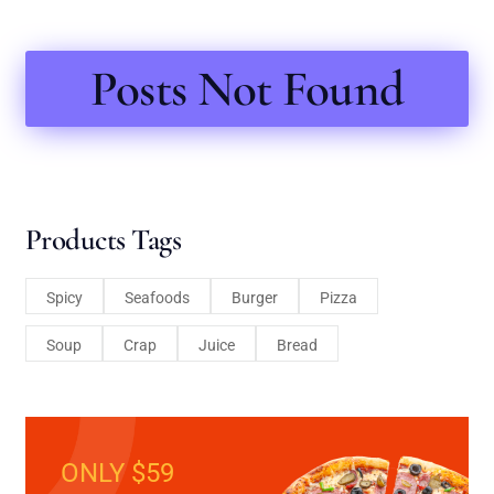
Posts Not Found
Products Tags
Spicy
Seafoods
Burger
Pizza
Soup
Crap
Juice
Bread
ONLY $59