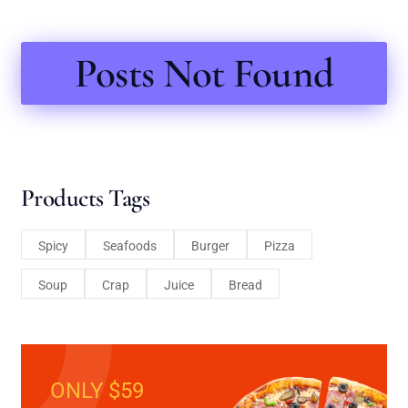
Posts Not Found
Products Tags
Spicy
Seafoods
Burger
Pizza
Soup
Crap
Juice
Bread
ONLY $59