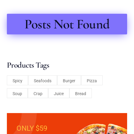
Posts Not Found
Products Tags
Spicy
Seafoods
Burger
Pizza
Soup
Crap
Juice
Bread
ONLY $59