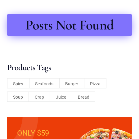
Posts Not Found
Products Tags
Spicy
Seafoods
Burger
Pizza
Soup
Crap
Juice
Bread
ONLY $59